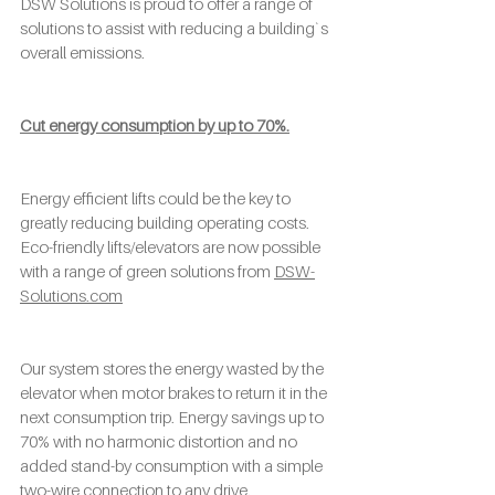
DSW Solutions is proud to offer a range of 
solutions to assist with reducing a building`s 
overall emissions.
Cut energy consumption by up to 70%.
Energy efficient lifts could be the key to 
greatly reducing building operating costs. 
Eco-friendly lifts/elevators are now possible 
with a range of green solutions from 
DSW-
Solutions.com
Our system stores the energy wasted by the 
elevator when motor brakes to return it in the 
next consumption trip. Energy savings up to 
70% with no harmonic distortion and no 
added stand-by consumption with a simple 
two-wire connection to any drive.