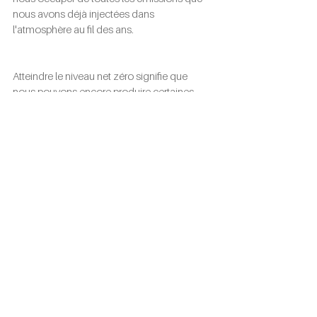
nous avons déjà injectées dans 
l'atmosphère au fil des ans. 
Atteindre le niveau net zéro signifie que 
nous pouvons encore produire certaines 
émissions, 
à condition qu'elles soient 
compensées par des processus qui 
réduisent les gaz à effet de serre déjà 
présents dans l'atmosphère.
#netzero
See All
Recent Posts