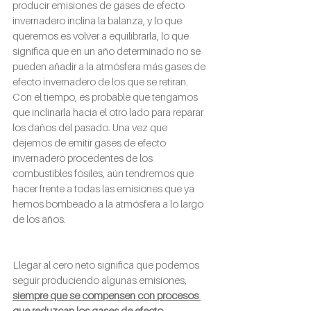
producir emisiones de gases de efecto 
invernadero inclina la balanza, y lo que 
queremos es volver a equilibrarla, lo que 
significa que en un año determinado no se 
pueden añadir a la atmósfera más gases de 
efecto invernadero de los que se retiran. 
Con el tiempo, es probable que tengamos 
que inclinarla hacia el otro lado para reparar 
los daños del pasado. Una vez que 
dejemos de emitir gases de efecto 
invernadero procedentes de los 
combustibles fósiles, aún tendremos que 
hacer frente a todas las emisiones que ya 
hemos bombeado a la atmósfera a lo largo 
de los años.
Llegar al cero neto significa que podemos 
seguir produciendo algunas emisiones, 
siempre que se compensen con procesos 
que reduzcan los gases de efecto 