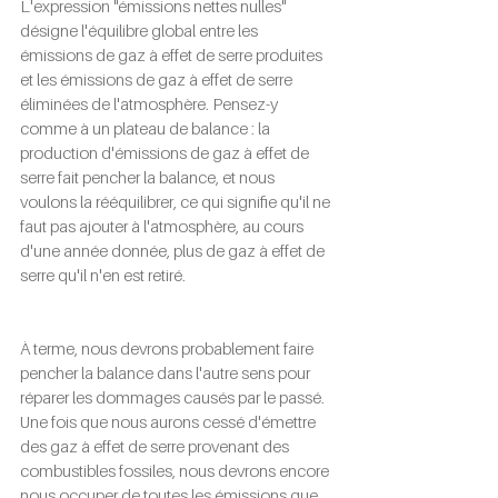
L'expression "émissions nettes nulles" 
désigne l'équilibre global entre les 
émissions de gaz à effet de serre produites 
et les émissions de gaz à effet de serre 
éliminées de l'atmosphère. Pensez-y 
comme à un plateau de balance : la 
production d'émissions de gaz à effet de 
serre fait pencher la balance, et nous 
voulons la rééquilibrer, ce qui signifie qu'il ne 
faut pas ajouter à l'atmosphère, au cours 
d'une année donnée, plus de gaz à effet de 
serre qu'il n'en est retiré. 
À terme, nous devrons probablement faire 
pencher la balance dans l'autre sens pour 
réparer les dommages causés par le passé. 
Une fois que nous aurons cessé d'émettre 
des gaz à effet de serre provenant des 
combustibles fossiles, nous devrons encore 
nous occuper de toutes les émissions que 