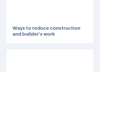
Ways to reduce construction
and builder’s work
Full replacement vs.
modernisation comparison
Permítanos ayudarle a encontrar la solución
más rentable, que cumpla con la normativa y
esté preparada para el futuro para su edificio.