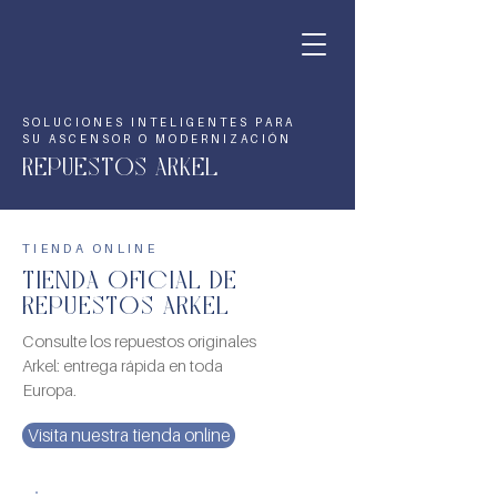
SOLUCIONES INTELIGENTES PARA
SU ASCENSOR O MODERNIZACIÓN
REPUESTOS ARKEL
TIENDA ONLINE
TIENDA OFICIAL DE
REPUESTOS ARKEL
Consulte los repuestos originales
Arkel: entrega rápida en toda
Europa.
Visita nuestra tienda online