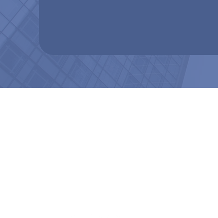
Men
Soluc
Proye
Servic
Acerc