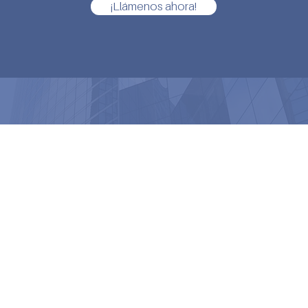
¡Llámenos ahora!
Recursos
ú
Tienda online
iones
Blog
ctos de modernización
Descargas
ios
Calculadora de ahorro energ
a de