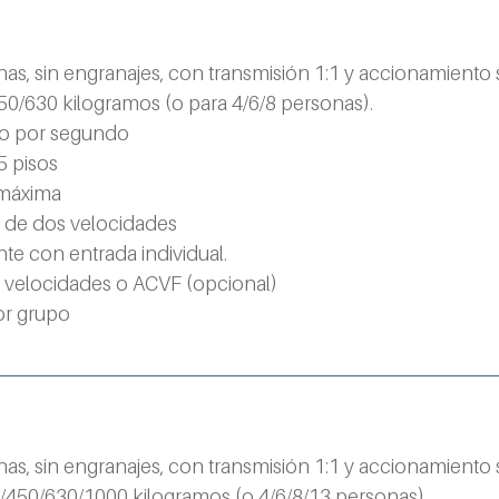
nas, sin engranajes, con transmisión 1:1 y accionamiento
0/630 kilogramos (o para 4/6/8 personas).
ro por segundo
5 pisos
 máxima
s de dos velocidades
te con entrada individual.
 velocidades o ACVF (opcional)
or grupo
nas, sin engranajes, con transmisión 1:1 y accionamiento
450/630/1000 kilogramos (o 4/6/8/13 personas).