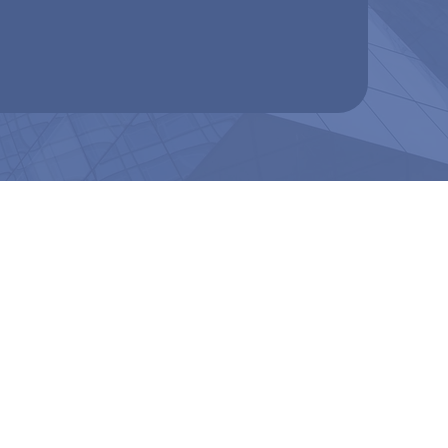
¡Llámenos
ahora!
+34 623 028 722
+44 116 504 7162
+34 942 480 749
ético