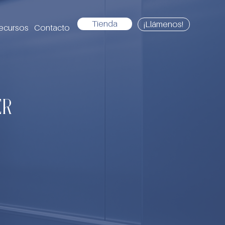
Tienda
¡Llámenos!
ecursos
Contacto
ER