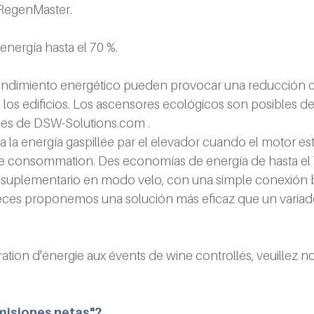
 RegenMaster.
nergía hasta el 70 %.
rendimiento energético pueden provocar una reducción c
 los edificios. Los ascensores ecológicos son posibles d
es de 
DSW-Solutions.com
 .
la energía gaspillée par el elevador cuando el motor está l
e consommation. Des economías de energía de hasta el 70
uplementario en modo velo, con una simple conexión bifi
eces proponemos una solución más eficaz que un variad
tion d'énergie aux évents de wine controllés, veuillez n
emisiones netas"?