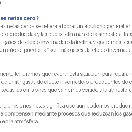
.
nes netas cero?
 netas cero» se refiere a lograr un equilibrio general en
ero producidas y las que se eliminan de la atmósfera. I
 gases de efecto invernadero la inclina, y queremos restabl
gún año se pueden añadir más gases de efecto invernadero
ente tendremos que revertir esta situación para reparar 
 de emitir gases de efecto invernadero procedentes de co
todas las emisiones que ya hemos vertido a la atmósfera a
cero emisiones netas significa que aún podemos producir 
se compensen mediante procesos que reduzcan los gase
 en la atmósfera.