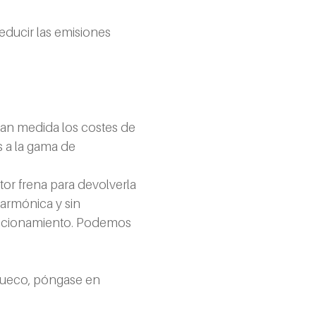
ducir las emisiones 
ran medida los costes de 
s a la gama de 
or frena para devolverla 
 armónica y sin 
accionamiento. Podemos 
hueco, póngase en 