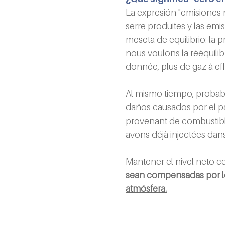
La expresión "emisiones n
serre produites y las em
meseta de equilibrio: la
nous voulons la rééquilib
donnée, plus de gaz à effe
Al mismo tiempo, probabl
daños causados por el pa
provenant de combustibl
avons déjà injectées dans
Mantener el nivel neto c
sean compensadas por los
atmósfera.