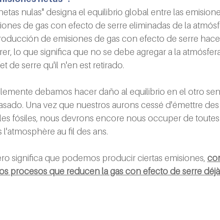
etas nulas" designa el equilibrio global entre las emision
isiones de gas con efecto de serre eliminadas de la atmó
 producción de emisiones de gas con efecto de serre hace
rer, lo que significa que no se debe agregar a la atmósfer
t de serre qu'il n'en est retirado.
emente debamos hacer daño al equilibrio en el otro sent
sado. Una vez que nuestros aurons cessé d'émettre des g
es fósiles, nous devrons encore nous occuper de toutes 
 l'atmosphère au fil des ans.
ero significa que podemos producir ciertas emisiones, 
con
 procesos que reducen la gas con efecto de serre déjà 