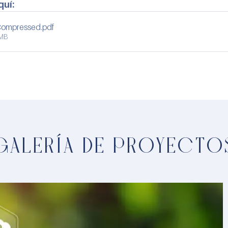
quí:
 Compressed
.pdf
9MB
GALERÍA DE PROYECTO