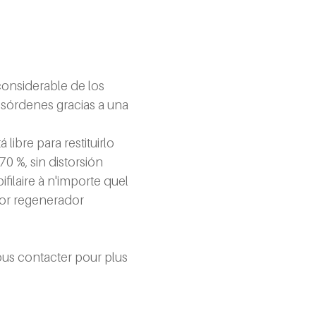
onsiderable de los 
esórdenes gracias a una 
ibre para restituirlo 
 %, sin distorsión 
laire à n'importe quel 
or regenerador 
ous contacter pour plus 