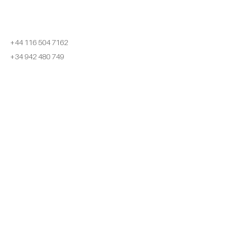
¡Llámenos ahora!
+34 623 028 722
+44 116 504 7162
+34 942 480 749
Correo electrónico
info@dsw-solutions.com
Menú
Soluciones
Proyectos de modernización
Servicios
Acerca de
Contacto