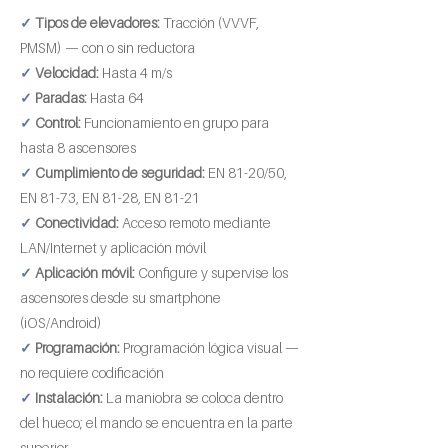
✓
Tipos de elevadores:
Tracción (VVVF,
PMSM) — con o sin reductora
✓
Velocidad:
Hasta 4 m/s
✓
Paradas:
Hasta 64
✓
Control:
Funcionamiento en grupo para
hasta 8 ascensores
✓
Cumplimiento de seguridad:
EN 81-20/50,
EN 81-73, EN 81-28, EN 81-21
✓
Conectividad:
Acceso remoto mediante
LAN/Internet y aplicación móvil
✓
Aplicación móvil:
Configure y supervise los
ascensores desde su smartphone
(iOS/Android)
✓
Programación:
Programación lógica visual —
no requiere codificación
✓
Instalación:
La maniobra se coloca dentro
del hueco; el mando se encuentra en la parte
superior.