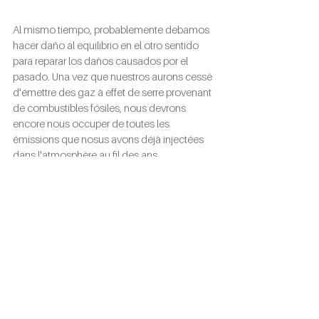
Al mismo tiempo, probablemente debamos 
hacer daño al equilibrio en el otro sentido 
para reparar los daños causados por el 
pasado. Una vez que nuestros aurons cessé 
d'émettre des gaz à effet de serre provenant 
de combustibles fósiles, nous devrons 
encore nous occuper de toutes les 
émissions que nosus avons déjà injectées 
dans l'atmosphère au fil des ans.
Mantener el nivel neto cero significa que 
podemos producir ciertas emisiones, 
con la 
condición de que sean compensadas por 
los procesos que reducen la gas con efecto 
de serre déjà presente en la atmósfera.
#cero
 neto